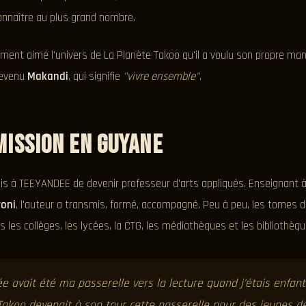
 connaître au plus grand nombre.
ement aimé l'univers de La Planète Takoo qu'il a voulu son propre ma
devenu
Makandi
, qui signifie
"vivre ensemble"
.
mission en Guyane
is à TEEYANDEE de devenir professeur d'arts appliqués. Enseignant 
oni
, l'auteur a transmis, formé, accompagné. Peu à peu, les tomes 
les collèges, les lycées, la CTG, les médiathèques et les bibliothèq
e avait été ma passerelle vers la lecture quand j'étais enfan
 Takoo devenait à son tour cette passerelle pour des jeunes d