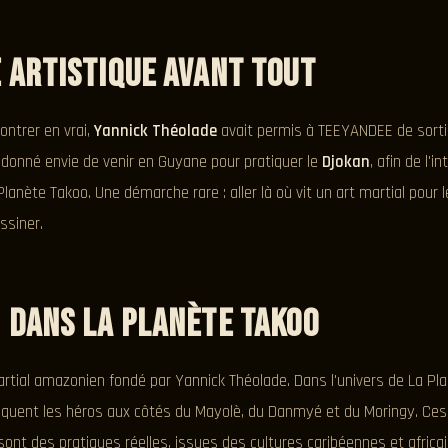
 artistique avant tout
ntrer en vrai,
Yannick Théolade
avait permis à TEEYANDEE de sorti
a donné envie de venir en Guyane pour pratiquer le
Djokan
, afin de l'i
lanète Takoo. Une démarche rare : aller là où vit un art martial pour
essiner.
 dans La Planète Takoo
rtial amazonien fondé par Yannick Théolade. Dans l'univers de La Plan
tiquent les héros aux côtés du Mayolè, du Danmyé et du Moringy. Ces
 sont des pratiques réelles, issues des cultures caribéennes et afric