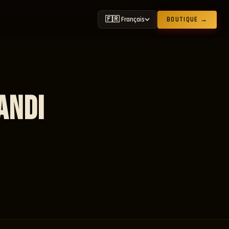
🇫🇷 Français
BOUTIQUE →
andi