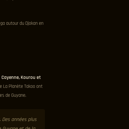
nga autour du Djokan en
à
Cayenne, Kourou et
de La Planète Takoo ont
ues de Guyane.
t. Des années plus
e Guyane et de la