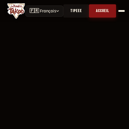
🇫🇷 Français
TIPEEE
ACCUEIL