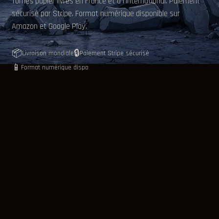
Tomes papier livrés en France et à l'international. Paiement
sécurisé par Stripe. Format numérique disponible sur
Amazon et Google Play.
📦
🔒
Livraison mondiale
Paiement Stripe sécurisé
📱
Format numérique dispo