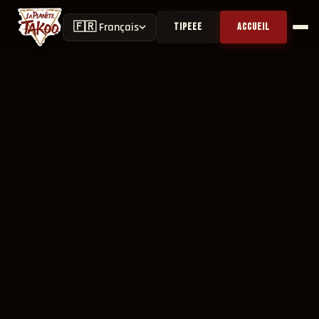
🇫🇷 Français
TIPEEE
ACCUEIL